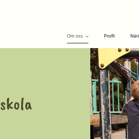
Om oss
Profil
När
skola