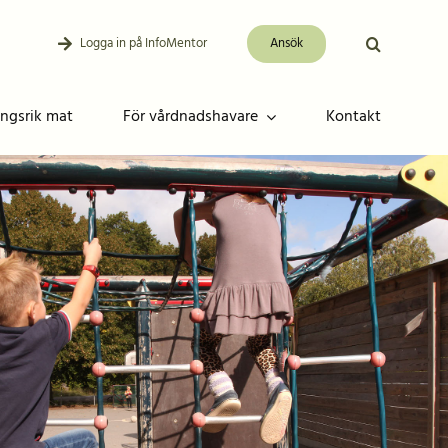
Logga in på InfoMentor
Ansök
ingsrik mat
För vårdnadshavare
Kontakt