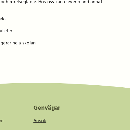
t och rörelseglädje. Hos oss kan elever bland annat
ekt
viteter
gerar hela skolan
Genvägar
om
Ansök