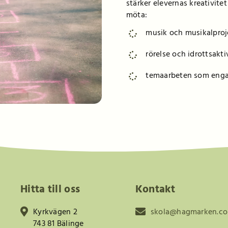
stärker elevernas kreativite
möta:
musik och musikalproj
rörelse och idrottsakti
temaarbeten som enga
Hitta till oss
Kontakt
Kyrkvägen 2
skola@hagmarken.c
743 81 Bälinge